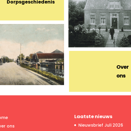
Dorpsgeschiedenis
Over
ons
Laatste nieuws
ome
Nieuwsbrief Juli 2026
ver ons