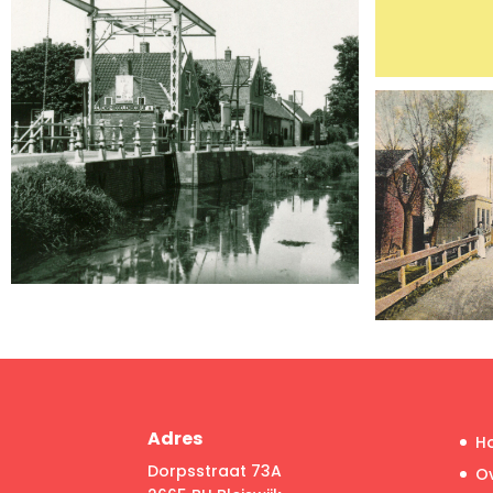
Adres
H
Dorpsstraat 73A
O