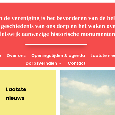
n de vereniging is het bevorderen van de bel
 geschiedenis van ons dorp en het waken ove
leiswijk aanwezige historische monumenten
e
Over ons
Openingstijden & agenda
Laatste ni
Dorpsverhalen
Contact
Laatste
nieuws